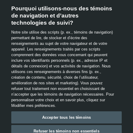
Les véhicules illustrés
Pourquoi utilisons-nous des témoins
PLAN DU SITE
peuvent être dotés
de navigation et d’autres
COMMENTAIRES
technologies de suivi?
d’équipements offerts en
Notre site utilise des scripts (p. ex., témoins de navigation)
NOUS JOINDRE
option. Les images
permettant de lire, de stocker et d’écrire des
CE
renseignements au sujet de votre navigateur et de votre
MODALITÉS
LIEN
présentées sont à titre
appareil. Les renseignements traités par ces scripts
S'OUVRE
comprennent des données vous concernant qui peuvent
GLOSSAIRE
DANS
indicatif seulement.
inclure vos identifiants personnels (p. ex., adresse IP et
UNE
CE
détails de connexion) et vos activités de navigation. Nous
CONFIDENTIALITÉ
NOUVELLE
LIEN
Certaines images du site
utilisons ces renseignements à diverses fins (p. ex.,
Préavis
FENÊTRE
S'OUVRE
To
Pr
création de contenu, sécurité, choix de l’utilisateur,
pourraient provenir des
ACCESSIBILITÉ
DANS
d’utilisation
amélioration de nos sites et marketing). Vous pouvez
CE
UNE
Qui
d’u
Ce site web a recours à des témoins et d'autres
refuser tout traitement non essentiel en choisissant de
États-Unis. Les images
CHOIX DE PUB
LIEN
NOUVELLE
de
technologies afin d'améliorer l'expérience de l'utilisateur, le
n’accepter que les témoins de navigation nécessaires. Pour
de
S'OUVRE
FENÊTRE
personnaliser votre choix et en savoir plus, cliquez sur
site web et nos services, ce qui inclut des publicités ciblées
ne reflètent pas
témoins
UTILISATION DES TÉMOINS
DANS
Modifier mes préférences.
par centres d’intérêt. Pour en savoir plus, consultez
té
UNE
notre
Politique de confidentialité
, «Témoins, pixels espions
nécessairement les
NOUVELLE
Accepter tous les témoins
et annonces publicitaires» et « Publicité ciblée par centres
FENÊTRE
options configurables
d’intérêt et publicité comportementale en ligne ». En
Refuser les témoins non essentiels
utilisant ce site web, vous consentez à notre utilisation de