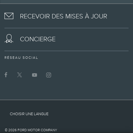
FACEBOOK
TWITTER
YOUTUBE
INSTAGRAM
client admissible peut se
RECEVOIR DES MISES À JOUR
prévaloir des
primes/offres
CONCIERGE
promotionnelles de
Lincoln en vigueur soit au
RÉSEAU SOCIAL
moment de la
commande à l’usine, soit
au moment de la
livraison, mais non des
deux ou d’une
CHOISIR UNE LANGUE
combinaison des deux.
© 2026 FORD MOTOR COMPANY