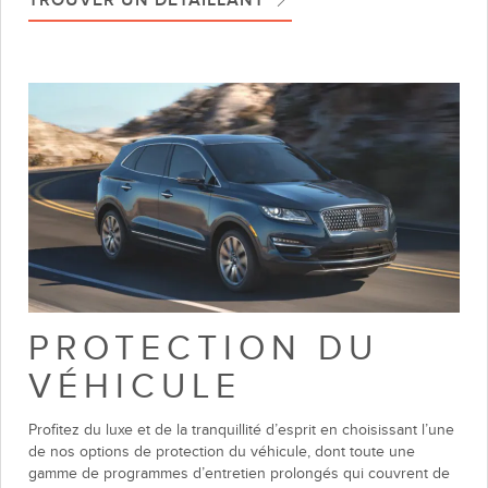
Homme
PROTECTION DU
et
femme
VÉHICULE
dans
un Lincoln
Profitez du luxe et de la tranquillité d’esprit en choisissant l’une
Corsair 2020,
de nos options de protection du véhicule, dont toute une
vue
gamme de programmes d’entretien prolongés qui couvrent de
intérieure