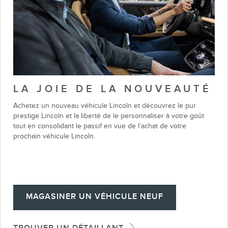
Homme
LA JOIE DE LA NOUVEAUTÉ
et
femme
Achetez un nouveau véhicule Lincoln et découvrez le pur
dans
prestige Lincoln et la liberté de le personnaliser à votre goût
un Lincoln
tout en consolidant le passif en vue de l’achat de votre
Corsair 2020,
prochain véhicule Lincoln.
vue
intérieure
de
côté
MAGASINER UN VÉHICULE NEUF
TROUVER UN DÉTAILLANT