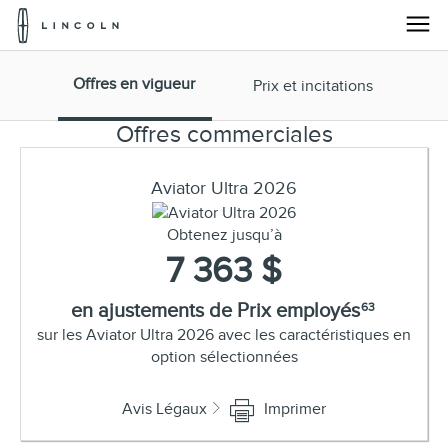
Pour
accéder
à
la
Passez au contenu
page
Offres en vigueur
Prix et incitations
d'accueil
de
Offres commerciales
Lincoln
Aviator Ultra 2026
Obtenez jusqu’à
7 363 $
en ajustements de Prix employés
63
sur les Aviator Ultra 2026 avec les caractéristiques en
option sélectionnées
Avis Légaux
Imprimer
Fermer
la