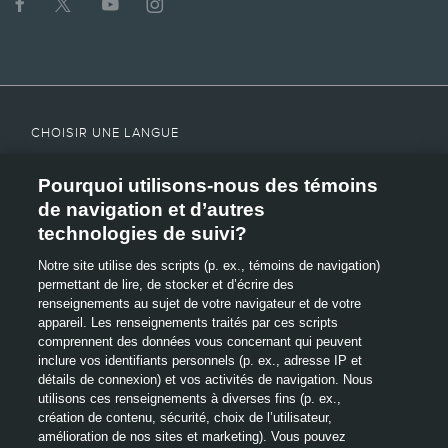
4.
Vous devez être équipé d’un téléphone disposant d’une connexion
MD
MD
Bluetooth
connecté au système SYNC
. Le nom de marque Bluetooth
est une marque de commerce de Bluetooth SIG, inc. Tous droits réservés.
5.
CHOISIR UNE LANGUE
Le circuit électrique du véhicule (y compris la batterie), le signal du
fournisseur de service sans fil et un téléphone cellulaire connecté doivent
être en état de marche pour que la fonction Assistance 911 fonctionne
Pourquoi utilisons-nous des témoins
© 2026 FORD MOTOR COMPANY
correctement. Ces éléments peuvent être endommagés lors d’un accident.
de navigation et d’autres
Afin que le 911 puisse être composé, le téléphone cellulaire couplé doit être
MD
connecté à SYNC
et la fonction Assistance 911 doit être activée. Des frais
PLAN DU SITE
technologies de suivi?
de téléphone cellulaire peuvent s’appliquer.
Notre site utilise des scripts (p. ex., témoins de navigation)
COMMENTAIRES
6.
permettant de lire, de stocker et d’écrire des
Certains téléphones cellulaires et lecteurs numériques peuvent ne pas être
renseignements au sujet de votre navigateur et de votre
NOUS JOINDRE
entièrement compatibles. Évitez les distractions au volant. Utilisez les
appareil. Les renseignements traités par ces scripts
CE
systèmes à commande vocale lorsque les conditions sont sécuritaires.
comprennent des données vous concernant qui peuvent
N’utilisez pas d’appareil portatif lorsque vous conduisez. Certaines fonctions
MODALITÉS
LIEN
inclure vos identifiants personnels (p. ex., adresse IP et
peuvent être bloquées lorsque le véhicule est en mouvement.
S'OUVRE
détails de connexion) et vos activités de navigation. Nous
GLOSSAIRE
DANS
7.
utilisons ces renseignements à diverses fins (p. ex.,
UNE
CE
création de contenu, sécurité, choix de l’utilisateur,
Le système doit être activé au préalable et désactivé avant d’entrer dans un
CONFIDENTIALITÉ
NOUVELLE
LIEN
lave-auto automatique.
amélioration de nos sites et marketing). Vous pouvez
FENÊTRE
S'OUVRE