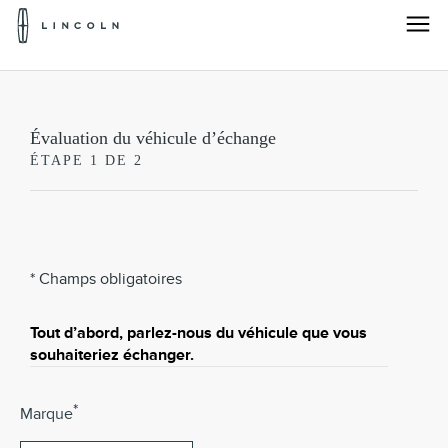
Pour
accéder
à
Évaluation
la
Passez au contenu
page
du
d'accueil
de
véhicule
Évaluation du véhicule d’échange
Lincoln
ÉTAPE 1 DE 2
d'échange
* Champs obligatoires
Tout d’abord, parlez-nous du véhicule que vous
souhaiteriez échanger.
*
Marque