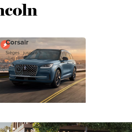
ncoln
Corsair
Sièges : jusqu'à 5
Explorez