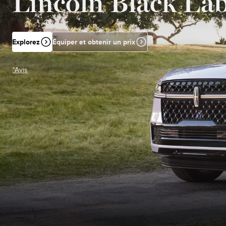
Lincoln Black Lab
Explorez
Équiper et obtenir un prix
*Avis