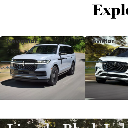
Expl
Navigator
Aviator
Sièges : jusqu'à 8
Sièges : jusqu'à 7
Explorez
Explorez