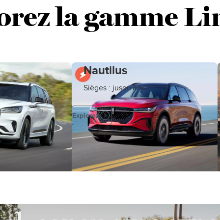
orez la gamme Li
Nautilus
Sièges : jusqu'à 5
Explorez