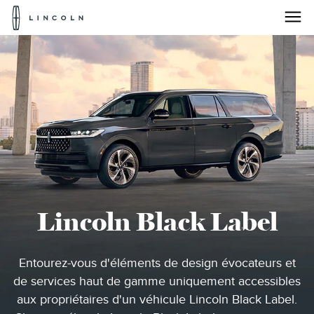
Pour
accéder
à
la
Passez au contenu
page
d'accueil
de
Lincoln
Lincoln Black Label
Entourez-vous d'éléments de design évocateurs et
de services haut de gamme uniquement accessibles
aux propriétaires d'un véhicule Lincoln Black Label.