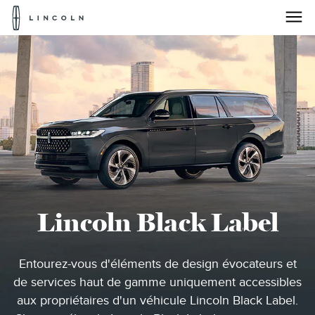
Pour
accéder
à
la
Passez au contenu
page
d'accueil
de
Lincoln
Lincoln Black Label
Entourez-vous d'éléments de design évocateurs et
de services haut de gamme uniquement accessibles
aux propriétaires d'un véhicule Lincoln Black Label.